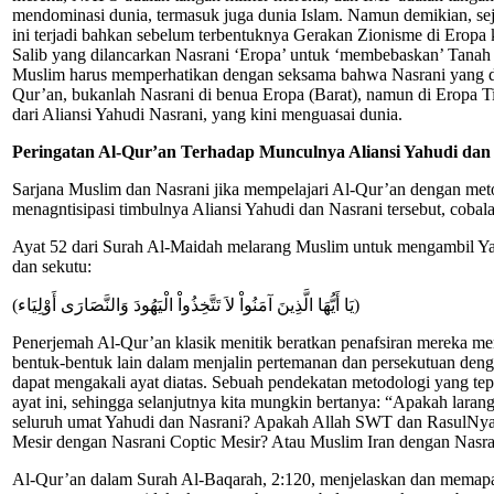
mendominasi dunia, termasuk juga dunia Islam. Namun demikian, sej
ini terjadi bahkan sebelum terbentuknya Gerakan Zionisme di Eropa
Salib yang dilancarkan Nasrani ‘Eropa’ untuk ‘membebaskan’ Tanah
Muslim harus memperhatikan dengan seksama bahwa Nasrani yang d
Qur’an, bukanlah Nasrani di benua Eropa (Barat), namun di Eropa Ti
dari Aliansi Yahudi Nasrani, yang kini menguasai dunia.
Peringatan Al-Qur’an Terhadap Munculnya Aliansi Yahudi dan
Sarjana Muslim dan Nasrani jika mempelajari Al-Qur’an dengan meto
menagntisipasi timbulnya Aliansi Yahudi dan Nasrani tersebut, cobala
Ayat 52 dari Surah Al-Maidah melarang Muslim untuk mengambil Ya
dan sekutu:
(يَا أَيُّهَا الَّذِينَ آمَنُواْ لاَ تَتَّخِذُواْ الْيَهُودَ وَالنَّصَارَى أَوْلِيَاء)
Penerjemah Al-Qur’an klasik menitik beratkan penafsiran mereka me
bentuk-bentuk lain dalam menjalin pertemanan dan persekutuan deng
dapat mengakali ayat diatas. Sebuah pendekatan metodologi yang t
ayat ini, sehingga selanjutnya kita mungkin bertanya: “Apakah lar
seluruh umat Yahudi dan Nasrani? Apakah Allah SWT dan RasulNya
Mesir dengan Nasrani Coptic Mesir? Atau Muslim Iran dengan Nasr
Al-Qur’an dalam Surah Al-Baqarah, 2:120, menjelaskan dan memapa