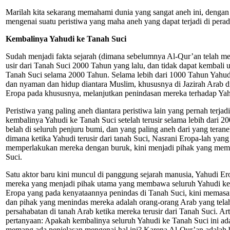
Marilah kita sekarang memahami dunia yang sangat aneh ini, dengan
mengenai suatu peristiwa yang maha aneh yang dapat terjadi di perad
Kembalinya Yahudi ke Tanah Suci
Sudah menjadi fakta sejarah (dimana sebelumnya Al-Qur’an telah me
usir dari Tanah Suci 2000 Tahun yang lalu, dan tidak dapat kembali
Tanah Suci selama 2000 Tahun. Selama lebih dari 1000 Tahun Yah
dan nyaman dan hidup diantara Muslim, khususnya di Jazirah Arab di
Eropa pada khususnya, melanjutkan penindasan mereka terhadap Yah
Peristiwa yang paling aneh diantara peristiwa lain yang pernah terjad
kembalinya Yahudi ke Tanah Suci setelah terusir selama lebih dari 
belah di seluruh penjuru bumi, dan yang paling aneh dari yang tera
dimana ketika Yahudi terusir dari tanah Suci, Nasrani Eropa-lah yan
memperlakukan mereka dengan buruk, kini menjadi pihak yang me
Suci.
Satu aktor baru kini muncul di panggung sejarah manusia, Yahudi Er
mereka yang menjadi pihak utama yang membawa seluruh Yahudi ke
Eropa yang pada kenyataannya penindas di Tanah Suci, kini memasan
dan pihak yang menindas mereka adalah orang-orang Arab yang tel
persahabatan di tanah Arab ketika mereka terusir dari Tanah Suci. A
pertanyaan: Apakah kembalinya seluruh Yahudi ke Tanah Suci ini ada
memang ada penjelasan mengenai hal ini? Karena Al-Qur’an adalah 