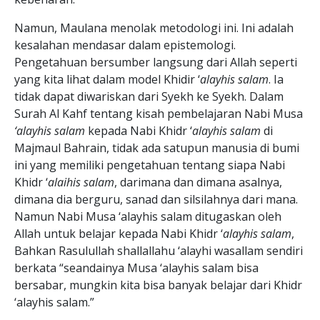
Namun, Maulana menolak metodologi ini. Ini adalah
kesalahan mendasar dalam epistemologi.
Pengetahuan bersumber langsung dari Allah seperti
yang kita lihat dalam model Khidir ‘
alayhis salam
. Ia
tidak dapat diwariskan dari Syekh ke Syekh. Dalam
Surah Al Kahf tentang kisah pembelajaran Nabi Musa
‘alayhis salam
kepada Nabi Khidr ‘
alayhis salam
di
Majmaul Bahrain, tidak ada satupun manusia di bumi
ini yang memiliki pengetahuan tentang siapa Nabi
Khidr ‘
alaihis salam
, darimana dan dimana asalnya,
dimana dia berguru, sanad dan silsilahnya dari mana.
Namun Nabi Musa ‘alayhis salam ditugaskan oleh
Allah untuk belajar kepada Nabi Khidr ‘
alayhis salam
,
Bahkan Rasulullah shallallahu ‘alayhi wasallam sendiri
berkata “seandainya Musa ‘alayhis salam bisa
bersabar, mungkin kita bisa banyak belajar dari Khidr
‘alayhis salam.”