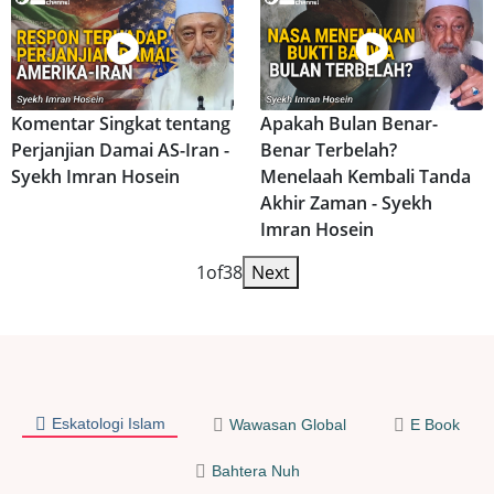
Komentar Singkat tentang
Apakah Bulan Benar-
Perjanjian Damai AS-Iran -
Benar Terbelah?
Syekh Imran Hosein
Menelaah Kembali Tanda
Akhir Zaman - Syekh
Imran Hosein
1
of
38
Next
Eskatologi Islam
Wawasan Global
E Book
Bahtera Nuh