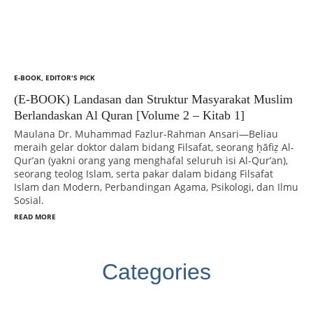
E-BOOK
,
EDITOR'S PICK
(E-BOOK) Landasan dan Struktur Masyarakat Muslim
Berlandaskan Al Quran [Volume 2 – Kitab 1]
Maulana Dr. Muhammad Fazlur-Rahman Ansari—Beliau
meraih gelar doktor dalam bidang Filsafat, seorang ḥāfiẓ Al-
Qur’an (yakni orang yang menghafal seluruh isi Al-Qur’an),
seorang teolog Islam, serta pakar dalam bidang Filsafat
Islam dan Modern, Perbandingan Agama, Psikologi, dan Ilmu
Sosial.
READ MORE
Categories