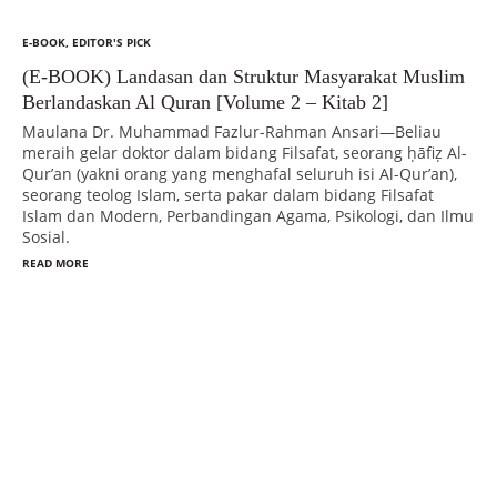
E-BOOK
,
EDITOR'S PICK
(E-BOOK) Landasan dan Struktur Masyarakat Muslim
Berlandaskan Al Quran [Volume 2 – Kitab 2]
Maulana Dr. Muhammad Fazlur-Rahman Ansari—Beliau
meraih gelar doktor dalam bidang Filsafat, seorang ḥāfiẓ Al-
Qur’an (yakni orang yang menghafal seluruh isi Al-Qur’an),
seorang teolog Islam, serta pakar dalam bidang Filsafat
Islam dan Modern, Perbandingan Agama, Psikologi, dan Ilmu
Sosial.
READ MORE