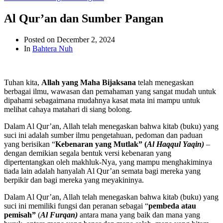
Al Qur’an dan Sumber Pangan
Posted on
December 2, 2024
In
Bahtera Nuh
Tuhan kita,
Allah yang Maha Bijaksana
telah menegaskan
berbagai ilmu, wawasan dan pemahaman yang sangat mudah untuk
dipahami sebagaimana mudahnya kasat mata ini mampu untuk
melihat cahaya matahari di siang bolong.
Dalam Al Qur’an, Allah telah menegaskan bahwa kitab (buku) yang
suci ini adalah sumber ilmu pengetahuan, pedoman dan paduan
yang berisikan “
Kebenaran yang Mutlak” (
Al Haqqul Yaqin)
–
dengan demikian segala bentuk versi kebenaran yang
dipertentangkan oleh makhluk-Nya, yang mampu menghakiminya
tiada lain adalah hanyalah Al Qur’an semata bagi mereka yang
berpikir dan bagi mereka yang meyakininya.
Dalam Al Qur’an, Allah telah menegaskan bahwa kitab (buku) yang
suci ini memiliki fungsi dan peranan sebagai “
pembeda atau
pemisah”
(
Al Furqan)
antara mana yang baik dan mana yang