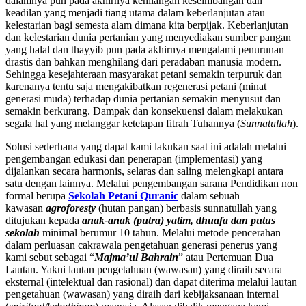
dalamnya pun pada akhirnya kehilangan keseimbangan dan
keadilan yang menjadi tiang utama dalam keberlanjutan atau
kelestarian bagi semesta alam dimana kita berpijak. Keberlanjutan
dan kelestarian dunia pertanian yang menyediakan sumber pangan
yang halal dan thayyib pun pada akhirnya mengalami penurunan
drastis dan bahkan menghilang dari peradaban manusia modern.
Sehingga kesejahteraan masyarakat petani semakin terpuruk dan
karenanya tentu saja mengakibatkan regenerasi petani (minat
generasi muda) terhadap dunia pertanian semakin menyusut dan
semakin berkurang. Dampak dan konsekuensi dalam melakukan
segala hal yang melanggar ketetapan fitrah Tuhannya (
Sunnatullah
).
Solusi sederhana yang dapat kami lakukan saat ini adalah melalui
pengembangan edukasi dan penerapan (implementasi) yang
dijalankan secara harmonis, selaras dan saling melengkapi antara
satu dengan lainnya. Melalui pengembangan sarana Pendidikan non
formal berupa
Sekolah Petani Quranic
dalam sebuah
kawasan
agroforesty
(hutan pangan) berbasis sunnatullah yang
ditujukan kepada
anak-anak (putra) yatim, dhuafa dan putus
sekolah
minimal berumur 10 tahun. Melalui metode pencerahan
dalam perluasan cakrawala pengetahuan generasi penerus yang
kami sebut sebagai “
Majma’ul Bahrain
” atau Pertemuan Dua
Lautan. Yakni lautan pengetahuan (wawasan) yang diraih secara
eksternal (intelektual dan rasional) dan dapat diterima melalui lautan
pengetahuan (wawasan) yang diraih dari kebijaksanaan internal