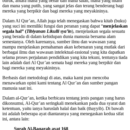
buruk, antara mana yang benar dan mana salah, mana yang hitam
dan mana yang putih, yang sangat jelas dan terang benderang bagi
mereka yang berpikir dan bagi mereka yang meyakininya.
Dalam Al Qur’an, Allah juga telah menegaskan bahwa kitab (buku)
yang suci ini memiliki fungsi dan peranan yang dapat “
menjelaskan
segala hal” (
Tibiyanan Likulli sya’in
), menjelaskan segala sesuatu
yang berada di dalam kehidupan dunia manusia bersama alam
semestanya. Oleh karenanya, sumber ilmu dan wawasan yang
mampu menjelaskan pemahaman akan kebenaran yang mutlak dari
berbagai ilmu dan wawasan intelektual-rasional yang kita dapatkan
selama proses perjalanan pendidikan yang kita tekuni, tentunya tiada
lain adalah dari Al Qur’an semata bagi mereka yang berpikir dan
bagi mereka yang meyakininya.
Berbasis dari metodologi di atas, maka kami pun mencoba
menawarkan opini kami tentang Al Qur’an dan sumber pangan
manusia saat ini.
Dalam al-Qur’an, ketika berbicara tentang jenis pangan yang harus
dikonsumsi, Al-Qur’an seringkali menekankan pada dua syarat dan
ketentuan, yaitu ianya haruslah halal dan baik (thayyib). Di bawah
ini adalah beberapa ayat diantaranya yang menegaskan kedua sifat
ini, antara lain:
Surah Al-Baqarah ayat 168