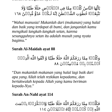
يٰٓاَيُّهَا النَّاسُ كُلُوۡا مِمَّا فِى الۡاَرۡضِ حَلٰلًا طَيِّبًا وَّلَا
تَتَّبِعُوۡا خُطُوٰتِ الشَّيۡطٰنِؕ اِنَّهٗ لَـكُمۡ عَدُوٌّ مُّبِيۡنٌ‏ ١٦٨
“
Wahai manusia! Makanlah dari (makanan) yang halal
dan baik yang terdapat di bumi, dan janganlah kamu
mengikuti langkah-langkah setan
,
karena
sesungguhnya setan itu adalah musuh yang nyata
bagimu
.”
Surah Al-Maidah ayat 88
وَكُلُوۡا مِمَّا رَزَقَكُمُ اللّٰهُ حَلٰلًا طَيِّبًا وَّ اتَّقُوا اللّٰهَ الَّذِىۡۤ
اَنۡـتُمۡ بِهٖ مُؤۡمِنُوۡنَ‏ ٨٨
“
Dan makanlah makanan yang halal lagi baik dari
apa yang Allah telah rezkikan kepadamu, dan
bertakwalah kepada Allah yang kamu beriman
kepada-Nya
.”
Surah An-Nahl ayat 114
فَكُلُوۡا مِمَّا رَزَقَكُمُ اللّٰهُ حَلٰلًا طَيِّبًا وَّاشۡكُرُوۡا نِعۡمَتَ
اللّٰهِ اِنۡ كُنۡـتُمۡ اِيَّاهُ تَعۡبُدُوۡنَ‏ ١١٤