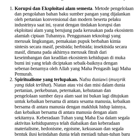
Korupsi dan Eksploitasi alam semesta
. Metode pengelolaan
dan pengolahan bahan baku sumber pangan yang dijalankan
oleh pertanian konvensional dan modern beserta pelaku
industrinya saat ini, syarat dengan tindakan korupsi dan
ekploitasi alam yang berujung pada kerusakan pada ekosistem
alamiah ciptaan Tuhannya. Penggunaan teknologi yang
merusak lingkungan, pemakaian pupuk berbahan kimia
sintesis secara masif, pestisida; herbisida; insektisida secara
masif, dimana pada akhirnya merusak fitrah dari
keseimbangan dan keadilan ekosistem kehidupan di muka
bumi ini yang telah diciptakan sebaik-baiknya dengan
sebenar-benarnya oleh Allah yang Maha Pengasih lagi Maha
Pemurah.
Spiritualisme yang terlupakan.
Nafsu duniawi (
musyrik
yang tidak terlihat
). Niatan atau visi dan misi dalam dunia
pertanian, perkebunan, peternakan, kehutanan dan
pengelolaan sumber daya alam saat ini bukan lagi ditujukan
untuk kebaikan bersama di antara sesama manusia, kebaikan
bersama di antara manusia dengan makhluk hidup lainnya,
dan kebaikan bersama di antara manusia dengan alam
sekitarnya. Keberadaan Tuhan yang Maha Esa dalam segala
aktivitas kehidupannya telah diabaikan dan keberadaan
materialisme, hedonisme, egoisme, kekuasaan dan segala
bentuk ilusi keindahan dunia telah menjadi tuhan-tuhan baru