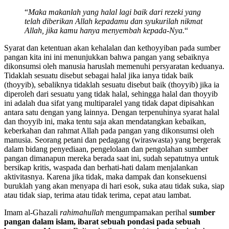
“
Maka makanlah yang halal lagi baik dari rezeki yang
telah diberikan Allah kepadamu dan syukurilah nikmat
Allah, jika kamu hanya menyembah kepada-Nya.
“
Syarat dan ketentuan akan kehalalan dan kethoyyiban pada sumber
pangan kita ini ini menunjukkan bahwa pangan yang sebaiknya
dikonsumsi oleh manusia haruslah memenuhi persyaratan keduanya.
Tidaklah sesuatu disebut sebagai halal jika ianya tidak baik
(thoyyib), sebaliknya tidaklah sesuatu disebut baik (thoyyib) jika ia
diperoleh dari sesuatu yang tidak halal, sehingga halal dan thoyyib
ini adalah dua sifat yang multiparalel yang tidak dapat dipisahkan
antara satu dengan yang lainnya. Dengan terpenuhinya syarat halal
dan thoyyib ini, maka tentu saja akan mendatangkan kebaikan,
keberkahan dan rahmat Allah pada pangan yang dikonsumsi oleh
manusia. Seorang petani dan pedagang (wiraswasta) yang bergerak
dalam bidang penyediaan, pengelolaan dan pengolahan sumber
pangan dimanapun mereka berada saat ini, sudah sepatutnya untuk
bersikap kritis, waspada dan berhati-hati dalam menjalankan
aktivitasnya. Karena jika tidak, maka dampak dan konsekuensi
buruklah yang akan menyapa di hari esok, suka atau tidak suka, siap
atau tidak siap, terima atau tidak terima, cepat atau lambat.
Imam al-Ghazali
rahimahullah
mengumpamakan perihal
sumber
pangan dalam islam, ibarat sebuah
pondasi pada sebuah