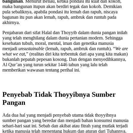
bangunan
. Menurut Beliau, ketika pondasi itu kuat dan kokoh,
maka bangunan itupun akan berdiri tegak dan kokoh. Demikian
pula sebaliknya, apabila pondasi itu lemah dan rapuh, niscaya
bagunan itu pun akan lemah, rapuh, ambruk dan runtuh pada
akhirnya.
Penjabaran dari sifat Halal dan Thoyyib dalam dunia pangan inilah
yang telah menghilang dalam dunia pertanian modern. Sehingga
kesehatan tubuh, moral, mental, iman dan genetika manusia
menjadi
unsustainable
(lemah, rapuh, ambruk dan runtuh). “
We are
what we eat
,” (realitas diri kita terbentuk dari apa yang kita makan)
bukanlah pepatah pepesan kosong. Dan dengan menyedihkannya,
Al Qur’an yang turun sekitar 1446 tahun yang lalu telah
memberikan wawasan tentang perihal ini.
Penyebab Tidak Thoyyibnya Sumber
Pangan
Ada dua hal yang menjadi penyebab utama tidak thoyyibnya
sumber pangan yang beredar dan menjadi bahan konsumsi manusia
sehari-hari saat ini. Sebab dan akibat atau fitrah yang mutlak terjadi
ketika manusia telah menentang hukum dan aturan dari Tuhannya.