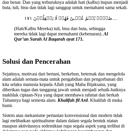
dan benar. Dan yang terburuknya adalah hati (kalbu) itupun menjadi
buta, tuli, bisu dan tidak lagi sanggup untuk memahami sama sekali.
صُمٌّۢ بُكۡمٌ عُمۡـىٌ فَهُمۡ لَا يَعۡقِلُوۡنَ‏ ١٧١…
(Hati/Kalbu Mereka) tuli, bisu dan buta, sehingga
mereka tidak lagi dapat memahami (kebenaran).
Al
Qur’an Surah Al Baqarah ayat 171.
Solusi dan Pencerahan
Sejatinya, motivasi dari bertani, berkebun, beternak dan mengelola
alam adalah semata-mata untuk pengabdian dan pengorbanan diri
kita selaku manusia kepada Allah yang Maha Bijaksana, yang
diberikan tugas dan tanggung jawab untuk menjadi sebaik-baiknya
makhluk ciptaan-Nya yang dapat membawa rahmat dan berkah
Tuhannya bagi semesta alam.
Khalifah fil Ard
. Khalifah di muka
bumi.
Sistem atau mekanisme pertanian konvensional dan modern tidak
lagi melibatkan spiritualisme dalam dalam segala bentuk niatan
maupun aktivitasnya sedemikian rupa segala aspek yang terlibat di