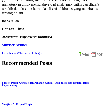
(
spiritual/kebathinan
) manusia. Alasan dibalik mengapa kami
memutuskan untuk memulainya dari anak-anak yatim dan dhuafa
terlebih dahulu akan kami ulas di artikel khusus yang membahas
tentang hal ini.
Insha Allah…
Dengan Cinta,
Awaluddin Pappaseng Ribitttara
Sumber Artikel
Facebook
Whatsapp
Telegram
Recommended Posts
Filosofi Petani Quranic dan Peranan Krusial Anak Yatim dan Dhuafa dalam
Regenerasinya
Mukjizat Al Haqqul Yaqin