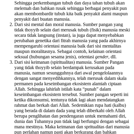
Sehingga perkembangan tubuh dan daya tahan tubuh akan
melemah dan bahkan rusak sehingga berbagai penyakit pun
akan membombardir tubuh kita baik penyakit alami maupun
penyakit dari buatan manusia.
Dari sisi mental dan moral manusia. Sumber pangan yang
tidak thoyyib selain dari merusak tubuh (fisik) manusia meski
secara tidak langsung (instan), ia juga dapat menyebabkan
perubahan genetika dari fitrah manusia yang pada akhirnya
mempengaruhi orientasi manusia baik dari sisi mentalitas
maupun moralitasnya. Sebagai contoh, kelainan orientasi
seksual (hubungan sesama jenis), orientasi
gender
, dll.
Dari sisi keimanan (spiritualitas) manusia. Sumber Pangan
yang tidak thoyyib selain berdampak kerusakan pada
manusia, namun sesungguhnya dari awal pengelolaannya
dengan sangat menyedihkannya, telah merusak dalam skala
permanen pada keseimbangan ekosistem alamiah ciptaan
Allah. Sehingga lahirlah istilah kata “punah” dalam
keseimbangan ekosistem tersebut. Sumber pangan seperti ini
ketika dikonsumsi, tentunya tidak lagi akan mendatangkan
rahmat dan berkah dari Allah. Sedemikian rupa hati (kalbu)
yang berada di dalam dada yang telah diberkahi oleh Allah
berupa penglihatan dan pendengaran untuk memahami diri,
dunia dan Tuhannya pun tidak lagi berfungsi dengan sebagai
mana mestinya. Maka keimanan dan spritualitas dari manusia
pun perlahan namun pasti akan berkurang dan bahkan