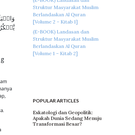
Struktur Masyarakat Muslim
Berlandaskan Al Quran
وَالۡبَلَ
[Volume 2 – Kitab 1]
يَّشۡكُ
(E-BOOK) Landasan dan
Struktur Masyarakat Muslim
Berlandaskan Al Quran
[Volume 1 – Kitab 2]
ng
lam
hanya
ap,
POPULAR ARTICLES
a.
Eskatologi dan Geopolitik:
Apakah Dunia Sedang Menuju
Transformasi Besar?
a