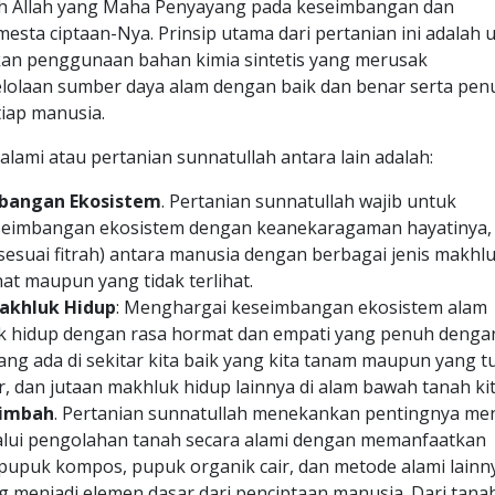
eh Allah yang Maha Penyayang pada keseimbangan dan
esta ciptaan-Nya. Prinsip utama dari pertanian ini adalah 
an penggunaan bahan kimia sintetis yang merusak
lolaan sumber daya alam dengan baik dan benar serta pen
tiap manusia.
alami atau pertanian sunnatullah antara lain adalah:
bangan Ekosistem
. Pertanian sunnatullah wajib untuk
seimbangan ekosistem dengan keanekaragaman hayatinya,
esuai fitrah) antara manusia dengan berbagai jenis makhl
hat maupun yang tidak terlihat.
akhluk Hidup
: Menghargai keseimbangan ekosistem alam
hidup dengan rasa hormat dan empati yang penuh dengan
ng ada di sekitar kita baik yang kita tanam maupun yang 
iar, dan jutaan makhluk hidup lainnya di alam bawah tanah kit
Limbah
. Pertanian sunnatullah menekankan pentingnya me
alui pengolahan tanah secara alami dengan memanfaatkan
upuk kompos, pupuk organik cair, dan metode alami lainny
 menjadi elemen dasar dari penciptaan manusia. Dari tana