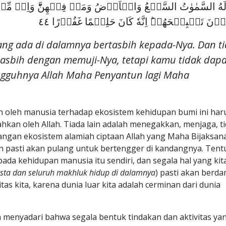
ُ لَهُ السَّمٰوٰتُ السَّبۡعُ وَالۡاَرۡضُ وَمَنۡ فِيۡهِنَّ​ؕ وَاِنۡ مِّنۡ ش
ۡنَ تَسۡبِيۡحَهُمۡ​ؕ اِنَّهٗ كَانَ حَلِيۡمًا غَفُوۡرًا‏ ٤٤
yang ada di dalamnya bertasbih kepada-Nya. Dan t
asbih dengan memuji-Nya, tetapi kamu tidak dapa
ngguhnya Allah Maha Penyantun lagi Maha
kan oleh manusia terhadap ekosistem kehidupan bumi ini har
ahkan oleh Allah. Tiada lain adalah menegakkan, menjaga, t
ngan ekosistem alamiah ciptaan Allah yang Maha Bijaksana
n pasti akan pulang untuk bertengger di kandangnya. Tent
a kehidupan manusia itu sendiri, dan segala hal yang kit
ta dan seluruh makhluk hidup di dalamnya
) pasti akan berd
tas kita, karena dunia luar kita adalah cerminan dari dunia
ta menyadari bahwa segala bentuk tindakan dan aktivitas ya