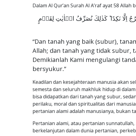
Dalam Al Qur’an Surah Al A’raf ayat 58 Allah 
جُ اِلَّا نَكِدًا ​ؕ كَذٰلِكَ نُصَرِّفُ الۡاٰيٰتِ لِقَوۡمٍ
“Dan tanah yang baik (subur), ta
Allah; dan tanah yang tidak subu
Demikianlah Kami mengulangi tanda
bersyukur.”
Keadilan dan kesejahteraan manusia akan se
semesta dan seluruh makhluk hidup di dalam
bisa didapatkan dari tanah yang subur, seda
perilaku, moral dan spiritualitas dari manus
pertanian alami adalah manusianya, bukan 
Pertanian alami, atau pertanian sunnatullah
berkelanjutan dalam dunia pertanian, perk