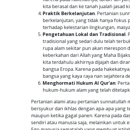
kita berasal dan ke tanah jualah jasad k
Praktik Berkelanjutan
. Pertanian sun
berkelanjutan, yang tidak hanya fokus 
terhadap kelestarian lingkungan, masy
Pengetahuan Lokal dan Tradisional
.
tradisional yang sedari dulu telah ter
rupa alam sekitar pun akan merespon 
keberkahan dari Allah yang Maha Bija
kita terdahulu akhirnya dijajah dan di
bangsa Eropa. Karena pada hakekatnya
bangsa yang kaya raya nan sejahtera de
Menghormati Hukum Al Qur’an
: Pert
hukum-hukum alam yang telah ditetapka
Pertanian alami atau pertanian sunnatullah me
bersyukur dan ikhlas dengan apa-apa yang tel
maupun ketika gagal panen. Karena pada das
sendiri atau manusia saja, melainkan untuk 
Ego manusia sematalah yang membuat istila