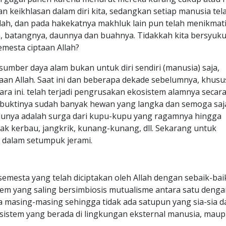
 keikhlasan dalam diri kita, sedangkan setiap manusia tel
lah, dan pada hakekatnya makhluk lain pun telah menikmati
ya, batangnya, daunnya dan buahnya. Tidakkah kita bersyuk
mesta ciptaan Allah?
umber daya alam bukan untuk diri sendiri (manusia) saja,
aan Allah. Saat ini dan beberapa dekade sebelumnya, khus
gara ini. telah terjadi pengrusakan ekosistem alamnya secar
u buktinya sudah banyak hewan yang langka dan semoga saja
dulunya adalah surga dari kupu-kupu yang ragamnya hingga
ak kerbau, jangkrik, kunang-kunang, dll. Sekarang untuk
dalam setumpuk jerami.
semesta yang telah diciptakan oleh Allah dengan sebaik-bai
tem yang saling bersimbiosis mutualisme antara satu deng
 masing-masing sehingga tidak ada satupun yang sia-sia d
osistem yang berada di lingkungan eksternal manusia, maup