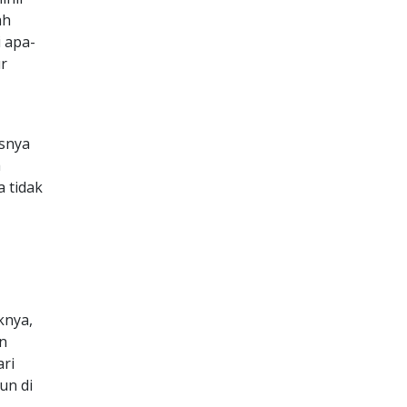
ah
 apa-
ur
usnya
a
 tidak
knya,
an
ari
un di