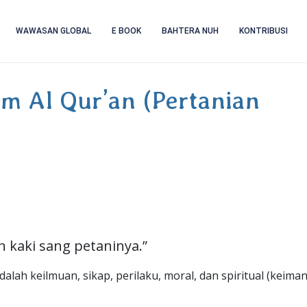
WAWASAN GLOBAL
E BOOK
BAHTERA NUH
KONTRIBUSI
am Al Qur’an (Pertanian
n kaki sang petaninya.”
dalah keilmuan, sikap, perilaku, moral, dan spiritual (keima