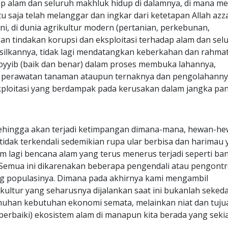
ap alam dan seluruh makhluk hidup di dalamnya, di mana m
 saja telah melanggar dan ingkar dari ketetapan Allah azz
ini, di dunia agrikultur modern (pertanian, perkebunan,
gan tindakan korupsi dan eksploitasi terhadap alam dan sel
silkannya, tidak lagi mendatangkan keberkahan dan rahmat
thoyyib (baik dan benar) dalam proses membuka lahannya,
 perawatan tanaman ataupun ternaknya dan pengolahann
kploitasi yang berdampak pada kerusakan dalam jangka pan
sehingga akan terjadi ketimpangan dimana-mana, hewan-h
idak terkendali sedemikian rupa ular berbisa dan harimau
 lagi bencana alam yang terus menerus terjadi seperti banj
. Semua ini dikarenakan beberapa pengendali atau pengontr
g populasinya. Dimana pada akhirnya kami mengambil
kultur yang seharusnya dijalankan saat ini bukanlah seked
nuhan kebutuhan ekonomi semata, melainkan niat dan tuju
baiki) ekosistem alam di manapun kita berada yang seki