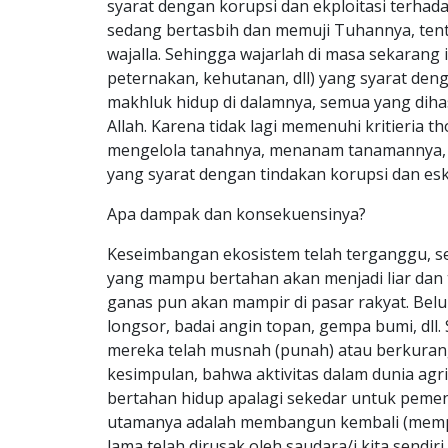
syarat dengan korupsi dan ekploitasi terhad
sedang bertasbih dan memuji Tuhannya, tentu
wajalla. Sehingga wajarlah di masa sekarang 
peternakan, kehutanan, dll) yang syarat den
makhluk hidup di dalamnya, semua yang diha
Allah. Karena tidak lagi memenuhi kritieria 
mengelola tanahnya, menanam tanamannya,
yang syarat dengan tindakan korupsi dan es
Apa dampak dan konsekuensinya?
Keseimbangan ekosistem telah terganggu, 
yang mampu bertahan akan menjadi liar dan t
ganas pun akan mampir di pasar rakyat. Belum
longsor, badai angin topan, gempa bumi, dll
mereka telah musnah (punah) atau berkuran
kesimpulan, bahwa aktivitas dalam dunia agri
bertahan hidup apalagi sekedar untuk peme
utamanya adalah membangun kembali (memper
lama telah dirusak oleh saudara/i kita sendiri.