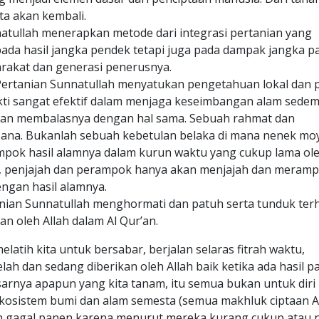
ita akan kembali.
natullah menerapkan metode dari integrasi pertanian yang
pada hasil jangka pendek tetapi juga pada dampak jangka p
arakat dan generasi penerusnya.
 Pertanian Sunnatullah menyatukan pengetahuan lokal dan p
bukti sangat efektif dalam menjaga keseimbangan alam sedem
dan membalasnya dengan hal sama. Sebuah rahmat dan
ksana. Bukanlah sebuah kebetulan belaka di mana nenek m
rampok hasil alamnya dalam kurun waktu yang cukup lama ol
, penjajah dan perampok hanya akan menjajah dan meram
ngan hasil alamnya.
anian Sunnatullah menghormati dan patuh serta tunduk ter
n oleh Allah dalam Al Qur’an.
latih kita untuk bersabar, berjalan selaras fitrah waktu,
ah dan sedang diberikan oleh Allah baik ketika ada hasil 
arnya apapun yang kita tanam, itu semua bukan untuk diri
ekosistem bumi dan alam semesta (semua makhluk ciptaan Al
h gagal panen karena menurut mereka kurang cukup atau n