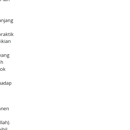
anjang
raktik
ikian
oyang
eh
pok
hadap
panen
lah).
ihil