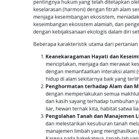
pentingnya hukum yang telah ditetapkan ol
keselarasan (harmoni) dengan fitrah alam sem
menjaga keseimbangan ekosistem, meniadak
keseimbangan ekosistem alamiah, dan penge
dengan kebijaksanaan ekologis dalam diri se
Beberapa karakteristik utama dari pertanian 
Keanekaragaman Hayati dan Keseim
menciptakan, menjaga dan merawat ke
dengan memanfaatkan interaksi alami (s
hidup di alam sekitarnya baik yang terli
Penghormatan terhadap Alam dan M
dengan memperlakukan semua makhluk 
dan kasih sayang terhadap tumbuhan ya
liar, hewan ternak kita, habitat satwa l
Pengolahan Tanah dan Manajemen 
dan melestarikan kesuburan tanah mel
manajemen limbah yang menghasilkan p
Karena pada hakekatnya, tanah-lah yang