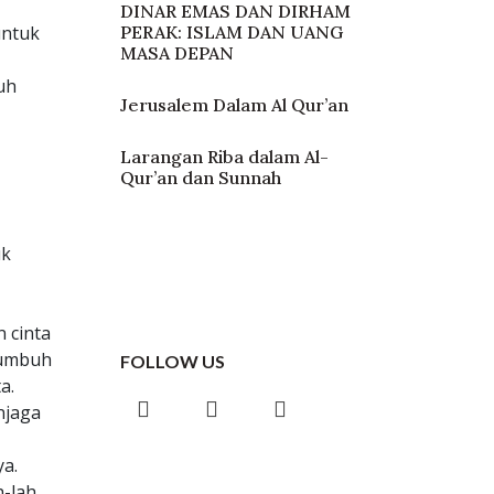
DINAR EMAS DAN DIRHAM
untuk
PERAK: ISLAM DAN UANG
MASA DEPAN
uh
Jerusalem Dalam Al Qur’an
Larangan Riba dalam Al-
Qur’an dan Sunnah
uk
 cinta
tumbuh
FOLLOW US
a.
njaga
a.
h-lah