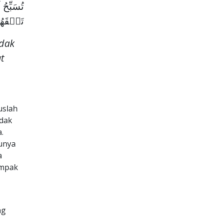
تُسَبِّح
تَفۡقَهُو
idak
t
uslah
idak
.
unya
a
ampak
ng