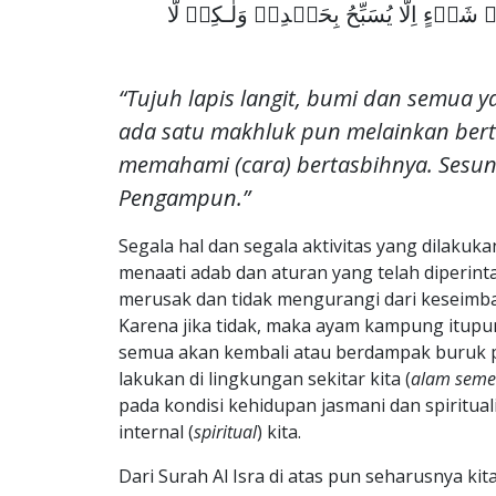
َىۡءٍ اِلَّا يُسَبِّحُ بِحَمۡدِهٖ وَلٰـكِنۡ لَّا
“Tujuh lapis langit, bumi dan semua 
ada satu makhluk pun melainkan bert
memahami (cara) bertasbihnya. Sesu
Pengampun.”
Segala hal dan segala aktivitas yang dilaku
menaati adab dan aturan yang telah diperint
merusak dan tidak mengurangi dari keseimba
Karena jika tidak, maka ayam kampung itupu
semua akan kembali atau berdampak buruk pad
lakukan di lingkungan sekitar kita (
alam semes
pada kondisi kehidupan jasmani dan spirituali
internal (
spiritual
) kita.
Dari Surah Al Isra di atas pun seharusnya ki