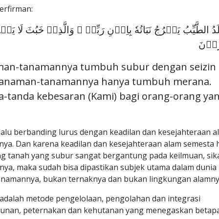
berfirman:
دُ الطَّيِّبُ يَخۡرُجُ نَبَاتُهٗ بِاِذۡنِ رَبِّهٖ ​ۚ وَالَّذِىۡ خَبُثَ لَا يَخۡرُ
رُوۡنَ
naman-tanamannya tumbuh subur dengan seizin
r, tanaman-tanamannya hanya tumbuh merana.
-tanda kebesaran (Kami) bagi orang-orang ya
lalu berbanding lurus dengan keadilan dan kesejahteraan a
nya. Dan karena keadilan dan kesejahteraan alam semesta 
ng tanah yang subur sangat bergantung pada keilmuan, sik
ianya, maka sudah bisa dipastikan subjek utama dalam dunia
tanamannya, bukan ternaknya dan bukan lingkungan alamny
, adalah metode pengelolaan, pengolahan dan integrasi
ebunan, peternakan dan kehutanan yang menegaskan betap