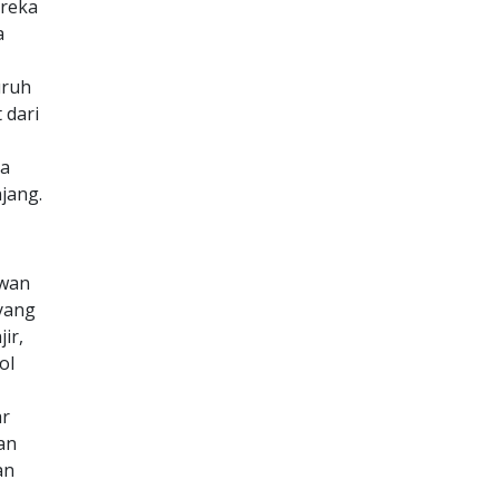
ereka
a
uruh
 dari
ya
jang.
ewan
 yang
ir,
ol
ar
an
an