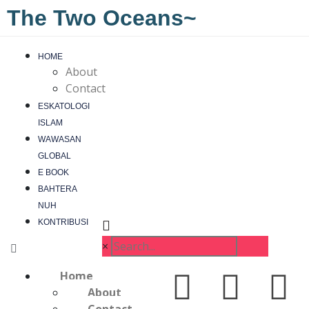
The Two Oceans~
HOME
About
Contact
ESKATOLOGI
ISLAM
WAWASAN
GLOBAL
E BOOK
BAHTERA
NUH
KONTRIBUSI
×
Home
About