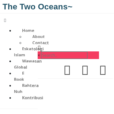
The Two Oceans~
Home
About
Contact
Eskatologi
Islam
×
Wawasan
Global
E
Book
Bahtera
Nuh
Kontribusi