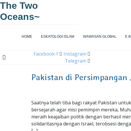
The Two
Oceans~
HOME
ESKATOLOGI ISLAM
WAWASAN GLOBAL
E 
Facebook-f
Instagram
Telegram
Pakistan di Persimpangan 
Saatnya telah tiba bagi rakyat Pakistan unt
bersejarah agar misi pemimpin mereka, Muha
meraih keajaiban politik dengan berhasil men
solidaritasnya dengan Israel, terobsesi den
[…]