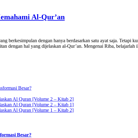
Memahami Al-Qur’an
rang berkesimpulan dengan hanya berdasarkan satu ayat saja. Tetapi k
tan dengan hal yang dijelaskan al-Qur’an. Mengenai Riba, belajarlah 
sformasi Besar?
askan Al Quran [Volume 2 – Kitab 2]
askan Al Quran [Volume 2 – Kitab 1]
askan Al Quran [Volume 1 – Kitab 2]
formasi Besar?