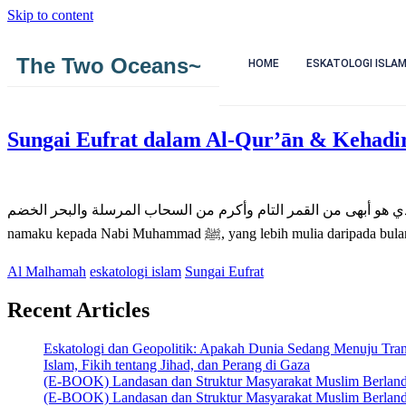
Skip to content
The Two Oceans~
HOME
ESKATOLOGI ISLA
Sungai Eufrat dalam Al-Qur’ān & Kehadi
رحمن الرحيم اللهم صل على سيدنا محمد الذي هو أبهى من القمر التام وأكرم من السحاب المرسلة والبحر الخضم
namaku kepada Nabi Muhammad ﷺ, yang 
Al Malhamah
eskatologi islam
Sungai Eufrat
Recent Articles
Eskatologi dan Geopolitik: Apakah Dunia Sedang Menuju Tran
Islam, Fikih tentang Jihad, dan Perang di Gaza
(E-BOOK) Landasan dan Struktur Masyarakat Muslim Berland
(E-BOOK) Landasan dan Struktur Masyarakat Muslim Berland