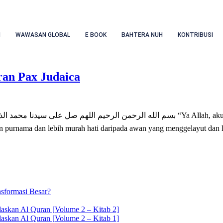
M
WAWASAN GLOBAL
E BOOK
BAHTERA NUH
KONTRIBUSI
ran Pax Judaica
بسم الله ال “Ya Allah, aku memohon kepada-Mu untuk menganugerahkan berkah-Mu atas
lebih mulia daripada bulan purnama dan lebih murah hati daripada awan yang mengg
sformasi Besar?
askan Al Quran [Volume 2 – Kitab 2]
askan Al Quran [Volume 2 – Kitab 1]