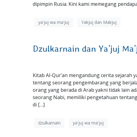
dipimpin Rusia. Kini kami memegang pendapat
ya'juj wa ma'juj
Yakjuj dan Makjuj
Dzulkarnain dan Ya’juj Ma’
Kitab Al-Qur’an mengandung cerita sejarah 
tentang seorang pengembarang yang berjala
orang yang berada di Arab yakni tidak lain a
seorang Nabi, memiliki pengetahuan tentang 
di […]
dzulkarnain
ya'juj wa ma'juj