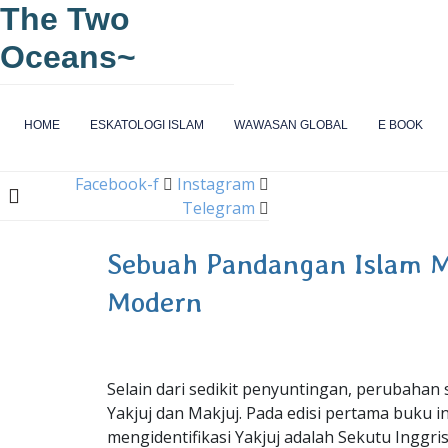
The Two
Oceans~
HOME
ESKATOLOGI ISLAM
WAWASAN GLOBAL
E BOOK
Facebook-f
Instagram
Telegram
Sebuah Pandangan Islam M
Modern
Selain dari sedikit penyuntingan, perubahan s
Yakjuj dan Makjuj. Pada edisi pertama buku
mengidentifikasi Yakjuj adalah Sekutu Inggr