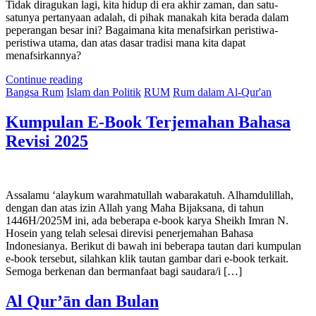
Tidak diragukan lagi, kita hidup di era akhir zaman, dan satu-
satunya pertanyaan adalah, di pihak manakah kita berada dalam
peperangan besar ini? Bagaimana kita menafsirkan peristiwa-
peristiwa utama, dan atas dasar tradisi mana kita dapat
menafsirkannya?
Continue reading
Bangsa Rum
Islam dan Politik
RUM
Rum dalam Al-Qur'an
Kumpulan E-Book Terjemahan Bahasa
Revisi 2025
Assalamu ‘alaykum warahmatullah wabarakatuh. Alhamdulillah,
dengan dan atas izin Allah yang Maha Bijaksana, di tahun
1446H/2025M ini, ada beberapa e-book karya Sheikh Imran N.
Hosein yang telah selesai direvisi penerjemahan Bahasa
Indonesianya. Berikut di bawah ini beberapa tautan dari kumpulan
e-book tersebut, silahkan klik tautan gambar dari e-book terkait.
Semoga berkenan dan bermanfaat bagi saudara/i […]
Al Qur’ān dan Bulan