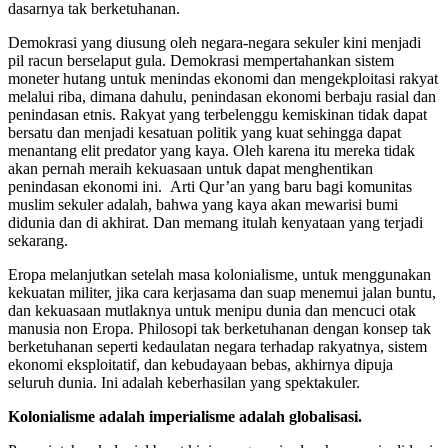
dasarnya tak berketuhanan.
Demokrasi yang diusung oleh negara-negara sekuler kini menjadi
pil racun berselaput gula. Demokrasi mempertahankan sistem
moneter hutang untuk menindas ekonomi dan mengekploitasi rakyat
melalui riba, dimana dahulu, penindasan ekonomi berbaju rasial dan
penindasan etnis. Rakyat yang terbelenggu kemiskinan tidak dapat
bersatu dan menjadi kesatuan politik yang kuat sehingga dapat
menantang elit predator yang kaya. Oleh karena itu mereka tidak
akan pernah meraih kekuasaan untuk dapat menghentikan
penindasan ekonomi ini. Arti Qur’an yang baru bagi komunitas
muslim sekuler adalah, bahwa yang kaya akan mewarisi bumi
didunia dan di akhirat. Dan memang itulah kenyataan yang terjadi
sekarang.
Eropa melanjutkan setelah masa kolonialisme, untuk menggunakan
kekuatan militer, jika cara kerjasama dan suap menemui jalan buntu,
dan kekuasaan mutlaknya untuk menipu dunia dan mencuci otak
manusia non Eropa. Philosopi tak berketuhanan dengan konsep tak
berketuhanan seperti kedaulatan negara terhadap rakyatnya, sistem
ekonomi eksploitatif, dan kebudayaan bebas, akhirnya dipuja
seluruh dunia. Ini adalah keberhasilan yang spektakuler.
Kolonialisme adalah imperialisme adalah globalisasi.