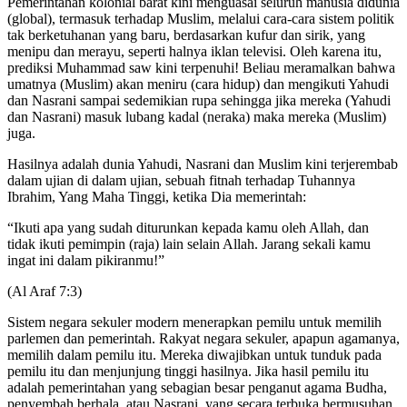
Pemerintahan kolonial barat kini menguasai seluruh manusia didunia
(global), termasuk terhadap Muslim, melalui cara-cara sistem politik
tak berketuhanan yang baru, berdasarkan kufur dan sirik, yang
menipu dan merayu, seperti halnya iklan televisi. Oleh karena itu,
prediksi Muhammad saw kini terpenuhi! Beliau meramalkan bahwa
umatnya (Muslim) akan meniru (cara hidup) dan mengikuti Yahudi
dan Nasrani sampai sedemikian rupa sehingga jika mereka (Yahudi
dan Nasrani) masuk lubang kadal (neraka) maka mereka (Muslim)
juga.
Hasilnya adalah dunia Yahudi, Nasrani dan Muslim kini terjerembab
dalam ujian di dalam ujian, sebuah fitnah terhadap Tuhannya
Ibrahim, Yang Maha Tinggi, ketika Dia memerintah:
“Ikuti apa yang sudah diturunkan kepada kamu oleh Allah, dan
tidak ikuti pemimpin (raja) lain selain Allah. Jarang sekali kamu
ingat ini dalam pikiranmu!”
(Al Araf 7:3)
Sistem negara sekuler modern menerapkan pemilu untuk memilih
parlemen dan pemerintah. Rakyat negara sekuler, apapun agamanya,
memilih dalam pemilu itu. Mereka diwajibkan untuk tunduk pada
pemilu itu dan menjunjung tinggi hasilnya. Jika hasil pemilu itu
adalah pemerintahan yang sebagian besar penganut agama Budha,
penyembah berhala, atau Nasrani, yang secara terbuka bermusuhan